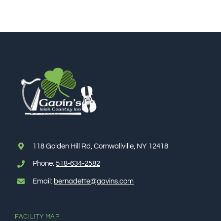
118 Golden Hill Rd, Cornwallville, NY 12418
Phone:
518-634-2582
Email:
bernadette@gavins.com
FACILITY MAP